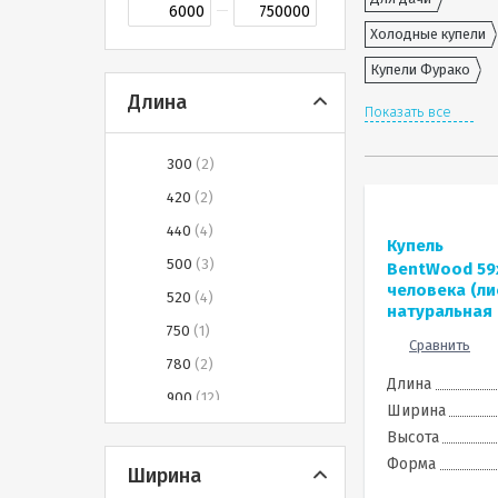
Холодные купели
Купели Фурако
Длина
Показать все
300
2
420
2
440
4
Купель
500
3
BentWood 59х
человека (л
520
4
натуральная 
750
1
Сравнить
780
2
Длина
900
12
Ширина
1000
6
Высота
Форма
1000-1400
1
Ширина
1030
8