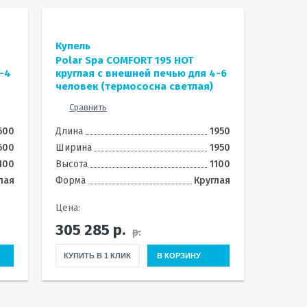
Купель
Polar Spa COMFORT 195 HOT
-4
круглая с внешней печью для 4-6
человек (термососна светлая)
Сравнить
600
Длина
1950
600
Ширина
1950
100
Высота
1100
лая
Форма
Круглая
Цена:
305 285
р.
р.
КУПИТЬ В 1 КЛИК
В КОРЗИНУ