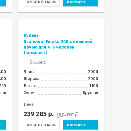
КУПИТЬ В 1 КЛИК
В КОРЗИНУ
Купель
Scandinaf Furako 200 с внешней
печью для 4-6 человек
(комплект)
Сравнить
800
Длина
2000
800
Ширина
2000
250
Высота
1100
лая
Форма
Круглая
Цена:
239 285
р.
280 170 р.
КУПИТЬ В 1 КЛИК
В КОРЗИНУ