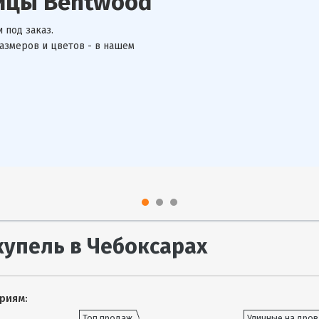
 Polar SPA
ремиум-класса и высочайшего
квадратные, от 1 до 8 мест, с
 комфортные купели для
купель в Чебоксарах
риям:
Топ продаж
Уличные на дров