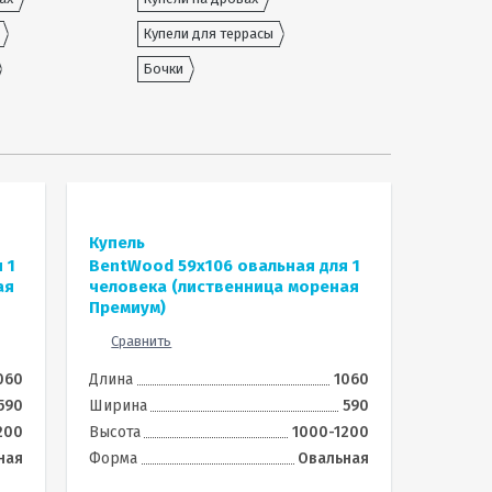
Купели для террасы
Бочки
Купель
 1
BentWood 59х106 овальная для 1
ая
человека (лиственница мореная
Премиум)
Сравнить
060
Длина
1060
590
Ширина
590
200
Высота
1000-1200
ная
Форма
Овальная