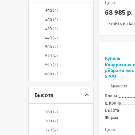
Цена:
1050-1350
1
300
2
68 985
р.
1060
8
400
3
КУПИТЬ В 1 КЛ
1100
2
420
2
1160
8
440
4
1170
8
500
2
1190
8
520
4
Купель
1200
2
Квадратная 
590
8
рёбрами жёс
1200-1500
2
680
2
5 мм)
1200-2400
3
690
9
Сравнить
1250
2
700
3
Высота
Длина
1300
7
760
8
Ширина
1300-1500
1
780
7
Высота
280
2
1310
8
Форма
790
4
300
4
1370
8
800
9
Цена:
320
4