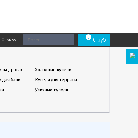
0
0
руб
Отзывы
и на дровах
Холодные купели
и для бани
Купели для террасы
зи
Уличные купели