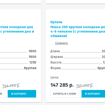
Купель
углая холодная для
Плаза 200 круглая холодная дл
(с утеплением дна и
4-6 человек (с утеплением дна
обшивки)
Сравнить
1800
Длина
2
1800
Ширина
2
1250
Высота
1
Круглая
Форма
Круг
Цена:
147 285
р.
144 170 р.
155 170 р.
ИК
В КОРЗИНУ
КУПИТЬ В 1 КЛИК
В КОРЗИНУ