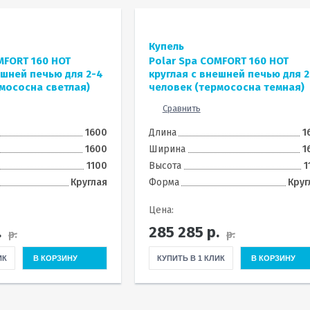
Купель
MFORT 160 HOT
Polar Spa COMFORT 160 HOT
ешней печью для 2-4
круглая с внешней печью для 2
мососна светлая)
человек (термососна темная)
Сравнить
1600
Длина
1
1600
Ширина
1
1100
Высота
1
Круглая
Форма
Круг
Цена:
.
285 285
р.
р.
р.
ИК
В КОРЗИНУ
КУПИТЬ В 1 КЛИК
В КОРЗИНУ