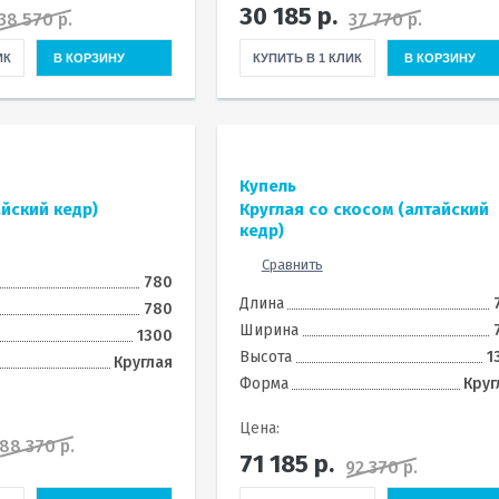
30 185
р.
38 570 р.
37 770 р.
ИК
В КОРЗИНУ
КУПИТЬ В 1 КЛИК
В КОРЗИНУ
Купель
айский кедр)
Круглая со скосом (алтайский
кедр)
Сравнить
780
Длина
780
Ширина
1300
Высота
1
Круглая
Форма
Круг
Цена:
88 370 р.
71 185
р.
92 370 р.