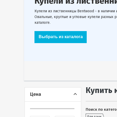
Композитные купели
Купели Polar SPA - это композитные купели п
качества.
Холодные и с подогревом, овальные, круглые и 
подсветкой и аэромассажем - это надежные и
ценителей спокойного отдыха и релакса.
Выбрать из каталога
Купить 
Цена
Поиск по катего
Для дачи