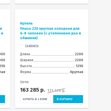
Купель
я
Плаза 220 круглая холодная для
 и
6-8 человек (с утеплением дна и
обшивки)
Сравнить
000
Длина
2200
000
Ширина
2200
250
Высота
1250
лая
Форма
Круглая
Цена:
163 285
р.
171 170 р.
КУПИТЬ В 1 КЛИК
В КОРЗИНУ