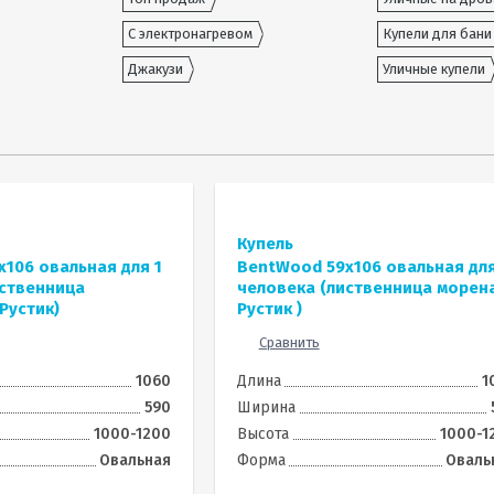
С электронагревом
Купели для бани
Джакузи
Уличные купели
Купель
106 овальная для 1
BentWood 59х106 овальная для
иственница
человека (лиственница морен
Рустик)
Рустик )
Сравнить
1060
Длина
1
590
Ширина
1000-1200
Высота
1000-1
Овальная
Форма
Оваль