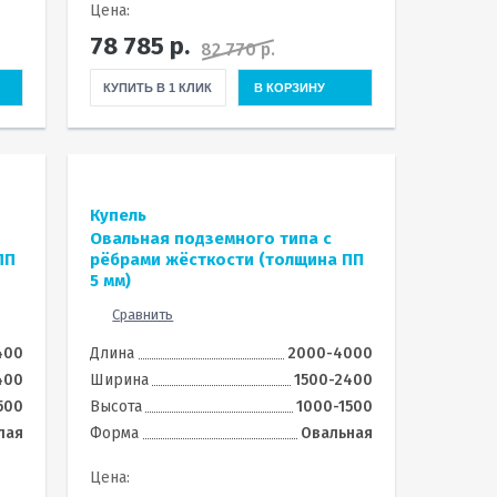
Цена:
78 785
р.
82 770 р.
КУПИТЬ В 1 КЛИК
В КОРЗИНУ
Купель
Овальная подземного типа с
ПП
рёбрами жёсткости (толщина ПП
5 мм)
Сравнить
400
Длина
2000-4000
400
Ширина
1500-2400
500
Высота
1000-1500
лая
Форма
Овальная
Цена: