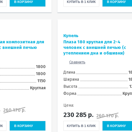
ИК
В КОРЗИНУ
КУПИТЬ В 1 КЛИК
В КОРЗИНУ
Купель
лая композитная для
Плаза 180 круглая для 2-4
с внешней печью
человек с внешней печью (с
утеплением дна и обшивки)
Сравнить
1800
Длина
1
1800
Ширина
1
1150
Высота
1
Круглая
Форма
Круг
Цена:
.
260 170 р.
230 285
р.
260 170 р.
ИК
В КОРЗИНУ
КУПИТЬ В 1 КЛИК
В КОРЗИНУ