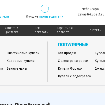
Чебоксары
zakaz@kupel1.ru
упели
Лучшие
производители
Оплата и
Как
Гарантия и
Контакты
доставка
заказать
возврат
ПОПУЛЯРНЫЕ
Пластиковые купели
Топ продаж
Купел
Кедровые купели
С электронагревом
Купел
ли
Банные чаны
Купели Фурако
Джаку
Купели с подогревом