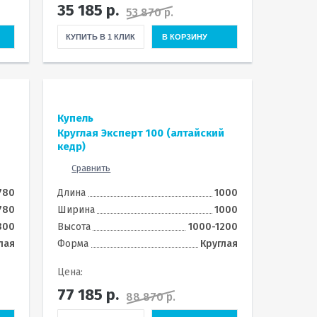
35 185
р.
53 870 р.
КУПИТЬ В 1 КЛИК
В КОРЗИНУ
Купель
Круглая Эксперт 100 (алтайский
кедр)
Сравнить
780
Длина
1000
780
Ширина
1000
300
Высота
1000-1200
лая
Форма
Круглая
Цена:
77 185
р.
88 870 р.